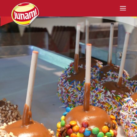
Home
Junami
Teelt
Recepten
Retail
Actie
Contact
NL