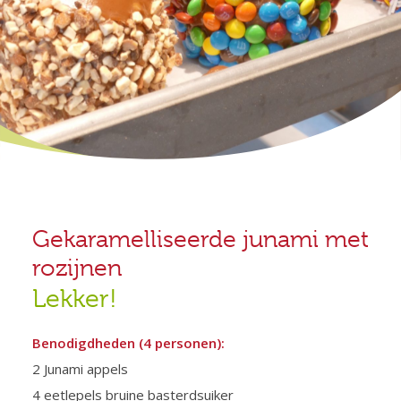
Gekaramelliseerde junami met
rozijnen
Lekker!
Benodigdheden (4 personen):
2 Junami appels
4 eetlepels bruine basterdsuiker