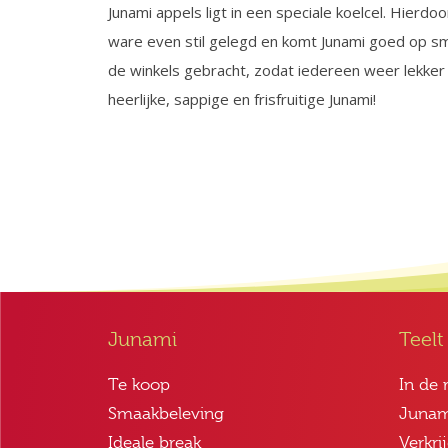
Junami appels ligt in een speciale koelcel. Hierdoo
ware even stil gelegd en komt Junami goed op sm
de winkels gebracht, zodat iedereen weer lekker
heerlijke, sappige en frisfruitige Junami!
Junami
Teelt
Te koop
In de 
Smaakbeleving
Junam
Ideale break
Verkri