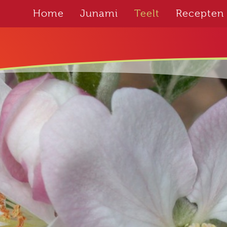
Home
Junami
Teelt
Recepten