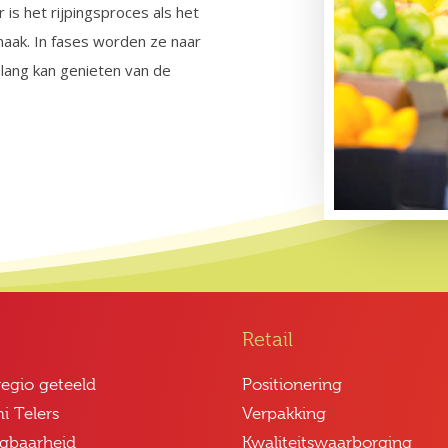
r is het rijpingsproces als het
aak. In fases worden ze naar
 lang kan genieten van de
Retail
regio geteeld
Positionering
i Telers
Verpakking
jgbaarheid
Kwaliteitswaarborging