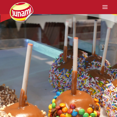
Home
Junami
Anbau
Rezepturen
Einzelhandel
Kontakt
DE