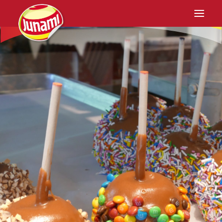
Home
Junami
Anbau
Rezepturen
Einzelhandel
Kontakt
DE