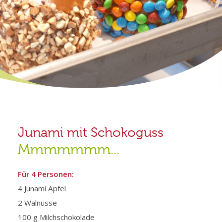
Junami mit Schokoguss
Mmmmmmm...
Für 4 Personen:
4 Junami Äpfel
2 Walnüsse
100 g Milchschokolade