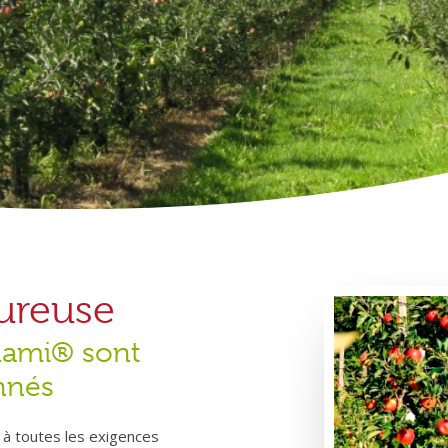
oureuse
nami® sont
nnés
 à toutes les exigences