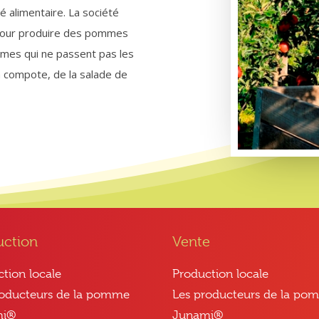
é alimentaire. La société
s pour produire des pommes
mmes qui ne passent pas les
la compote, de la salade de
uction
Vente
tion locale
Production locale
roducteurs de la pomme
Les producteurs de la po
mi®
Junami®