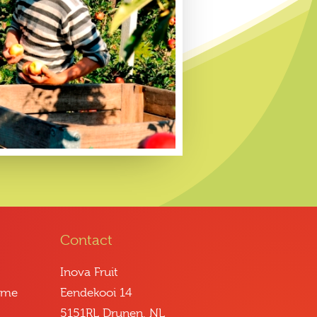
Contact
Inova Fruit
mme
Eendekooi 14
5151RL Drunen, NL